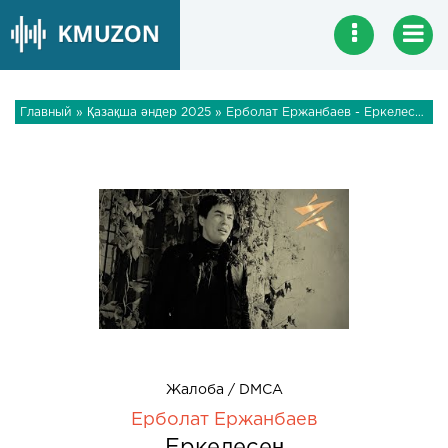
Главный
»
Қазақша әндер 2025
» Ерболат Ержанбаев - Еркелесең
Жалоба / DMCA
Ерболат Ержанбаев