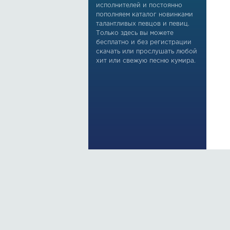
исполнителей и постоянно
пополняем каталог новинками
талантливых певцов и певиц.
Только здесь вы можете
бесплатно и без регистрации
скачать или прослушать любой
хит или свежую песню кумира.
По