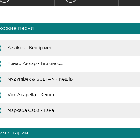
хожие песни
Azzikos - Кешір мені
Ернар Айдар - Бір емес...
NvZymbek & SULTAN - Кешір
Vox Acapella - Кешір
Мархаба Саби - Ғана
мментарии