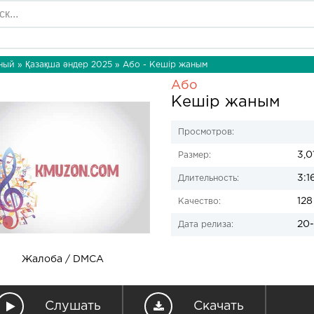
ный
»
Қазақша әндер 2025
» Або - Кешір жаным
Або
Кешір жаным
Просмотров:
3,0
Размер:
3:1
Длительность:
128
Качество:
20-
Дата релиза:
Жалоба / DMCA
Слушать
Скачать