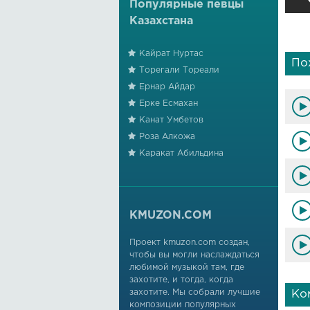
Популярные певцы
Казахстана
Кайрат Нуртас
По
Торегали Тореали
Ернар Айдар
Ерке Есмахан
Канат Умбетов
Роза Алкожа
Каракат Абильдина
KMUZON.COM
Проект kmuzon.com создан,
чтобы вы могли наслаждаться
любимой музыкой там, где
захотите, и тогда, когда
захотите. Мы собрали лучшие
Ко
композиции популярных