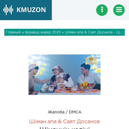
Главный
»
Қазақша әндер 2025
» Шімән апа & Саят Досанов - Шімәннің келіні
Жалоба / DMCA
Шімән апа & Саят Досанов