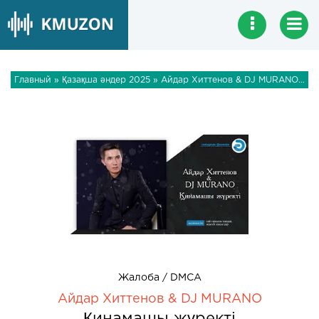
Главный
»
Қазақша әндер 2025
» Айдар Хиттенов & DJ MURANO - Қинамашы жүректі
Жалоба / DMCA
Айдар Хиттенов & DJ MURANO