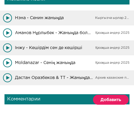
Нэна - Сенин жаныңда
Кыргызча ырлар 2025
Аманов Нұрлыбек - Жаныңда боламын
Қазақша әндер 2025
Інжу - Кешірдім сен де кешірші
Қазақша әндер 2025
Мoldanazar - Сенің жаныңда
Қазақша әндер 2025
Дастан Оразбеков & ТТ - Жаныңда болу бақыт
Архив казахские песни
Комментарии
Добавить