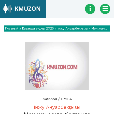
Главный
»
Қазақша әндер 2025
» Інжу Ануарбекқызы - Мен жаныңда болғанда
Жалоба / DMCA
Інжу Ануарбекқызы