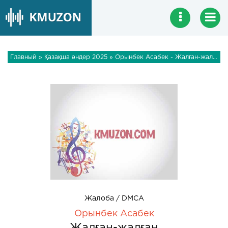
Главный
»
Қазақша әндер 2025
» Орынбек Асабек - Жалған-жалған
Жалоба / DMCA
Орынбек Асабек