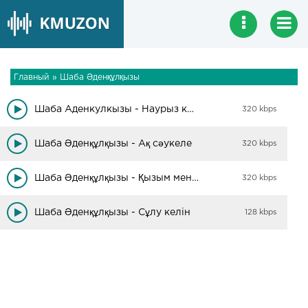
Главный
»
Шаба Әденқұлқызы
Шаба Аденкулкызы - Наурыз коктем
320 kbps
Шаба Әденқұлқызы - Ақ сәукеле
320 kbps
Шаба Әденқұлқызы - Қызым менің
320 kbps
Шаба Әденқұлқызы - Сұлу келін
128 kbps