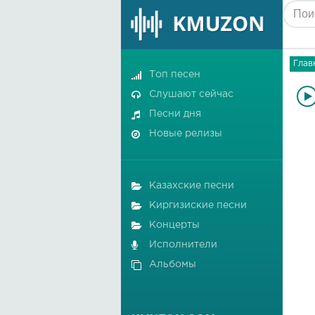
Глав
Топ песен
Слушают сейчас
Песни дня
Новые релизы
Казахские песни
Киргизиские песни
Концерты
Исполнители
Альбомы