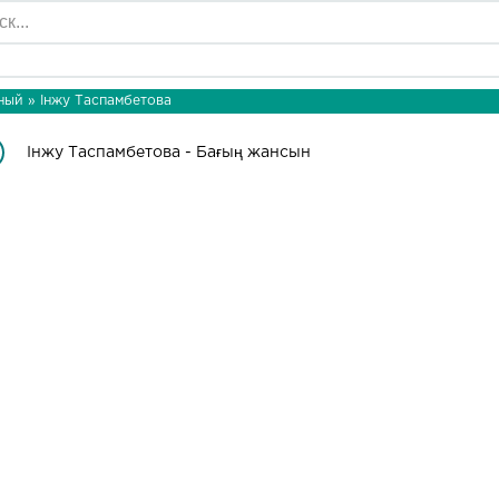
ный
»
Інжу Таспамбетова
Інжу Таспамбетова - Бағың жансын