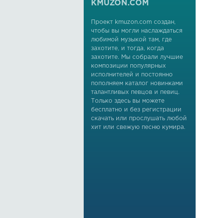
KMUZON.COM
Проект kmuzon.com создан,
чтобы вы могли наслаждаться
любимой музыкой там, где
захотите, и тогда, когда
захотите. Мы собрали лучшие
композиции популярных
исполнителей и постоянно
пополняем каталог новинками
талантливых певцов и певиц.
Только здесь вы можете
бесплатно и без регистрации
скачать или прослушать любой
хит или свежую песню кумира.