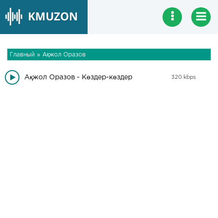
Главный
»
Ақжол Оразов
Ақжол Оразов - Көздер-көздер
320 kbps